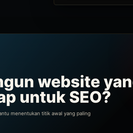
un website yang
iap untuk SEO?
antu menentukan titik awal yang paling